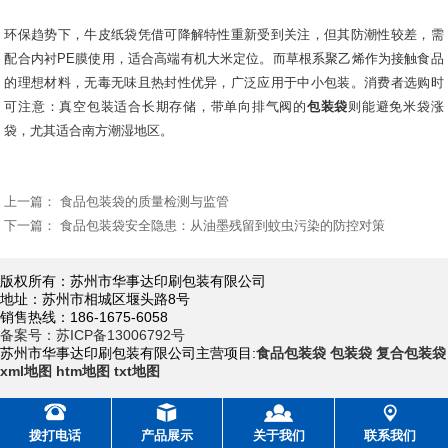
环保趋势下，牛皮纸袋凭借可降解特性重新受到关注，但其防潮性较差，需
配合内衬PE膜使用，适合高端有机大米定位。而草根系聚乙烯作为接触食品
的理想材料，无毒无味且热封性优异，广泛应用于中小包装。消费者选购时
可注意：真空包装适合长期存储，带单向排气阀的
包装袋
则能避免米袋涨
袋，尤其适合南方潮湿地区。
上一篇：
食品包装袋的质量检测与监管
下一篇：
食品包装袋安全隐患：从油墨残留到蚊虫污染的防控对策
版权所有：苏州市华事达印刷包装有限公司
地址：苏州市相城区堰头路8号
销售热线：186-1675-6058
备案号：苏ICP备13006792号
苏州市华事达印刷包装有限公司主营项目:
食品包装袋
包装袋
复合包装袋
xml地图
htm地图
txt地图
拨打电话
产品展示
关于我们
联系我们