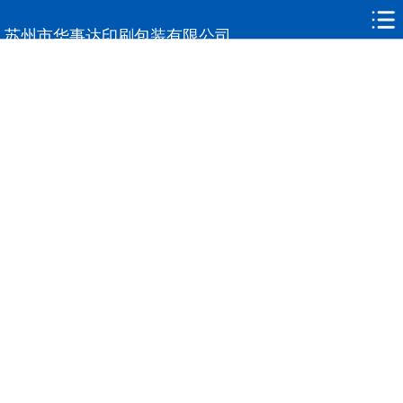
网站首页
苏州市华事达印刷包装有限公司
走进华事达
单层膜
复合包装系列
产品中心
新闻中心
荣誉资质
联系我们