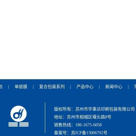
达
|
单层膜
|
复合包装系列
|
产品中心
|
新闻中心
|
版权所有：苏州市华事达印刷包装有限公司
地址：苏州市相城区堰头路8号
销售热线：186-1675-6058
备案号：苏ICP备13006792号