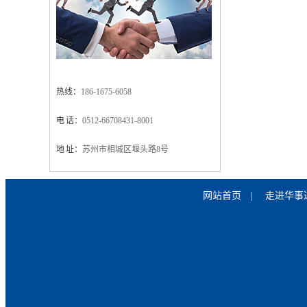
热线：
186-1675-6058
电 话：
0512-66708431-8001
地 址：
苏州市相城区堰头路8号
网站首页
|
走进华事