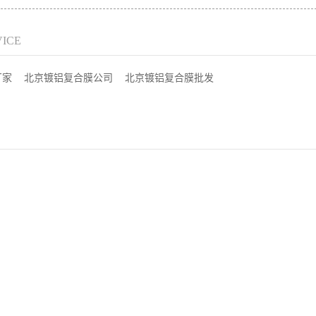
VICE
厂家
北京镀铝复合膜公司
北京镀铝复合膜批发