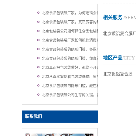
北京食品包装袋厂家，为何选错会让企
相关服务
/SER
业吃大亏？
北京食品包装袋厂家，真正厉害的都懂
这个逻辑
北京包装袋公司如何抓住食品包装新机
北京镀铝复合膜
遇
北京食品包装袋厂家如何抓住消费升级
的机遇
北京食品包装袋的隐形门槛，多数厂家
地区产品
/CITY
都踩过坑
北京食品包装袋的隐形门槛，你真的看
懂了吗
北京真正把包装袋做好，都绕不开这件
北京镀铝复合膜
事
北京从真实案例看包装袋选错厂家的代
价
北京食品包装袋的隐形门槛，藏在材质
背后的秘密
北京食品包装袋公司生存的关键，多数
人没想明白
联系我们