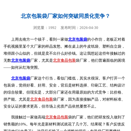
北京包装袋厂家如何突破同质化竞争？
浏览量：1992
发布时间：2026-04-30
上周去南方一个镇子，看到一家做
北京包装袋
的小作坊，老板正对着
手机视频里某个大厂家的样品发愁。摊在桌上的牛皮纸袋、塑料自立袋，
堆得跟小山似的，但就是卖不出什么好价钱。这让我想起这些年接触过的
无数
北京包装袋
厂家，尤其是
北京食品包装
袋厂家，他们普遍面临的困境
——如何从红海突围。
北京包装袋
厂家这个行当，看似门槛低，其实水很深。客户打开一个
包装袋，觉得好看、好用、安全，背后是材料选择、印刷工艺、结构设计
的综合较量。但现实是，大部分厂家还在用最原始的方式竞争：比价格、
拼产能。尤其是
北京食品包装
袋厂家，因为直接接触产品，对材料标准、
安全认证的要求更高，但市场上劣质产品依然屡禁不止。
我接触过一家做高端
北京食品包装
袋的厂家，他们把研发投入做到了
销售额的10%。每年光是新材料测试就花了几十万。结果呢？客户反馈反