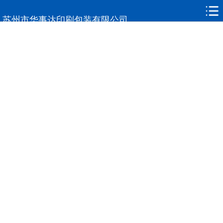
网站首页
苏州市华事达印刷包装有限公司
走进华事达
单层膜
复合包装系列
产品中心
新闻中心
荣誉资质
联系我们