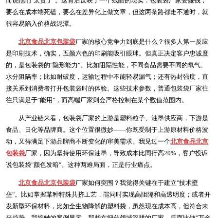
而说他们"太贵了"。这背后反映了一个残酷的现实：包装袋厂家要赚钱，
要么在成本端死磕，要么在差异化上做文章，但这两条路都走不通时，就
很容易陷入价格战泥潭。
北京食品北京包装袋
厂家的核心竞争力到底是什么？很多人第一反应
是印刷技术，确实，五颜六色的印刷能吸引眼球。但真正决定客户忠诚度
的，是包装袋的"隐形能力"。比如阻隔性能，不同食品需要不同的氧气、
水分阻隔率；比如耐破度，运输过程中不能轻易漏气；还有热封强度，直
接关系到消费者打开包装袋时的体验。这些技术参数，普通包装袋厂家往
往只满足于"能用"，而高端厂家则会严格控制在某个数值范围内。
从产业链来看，包装袋厂家的上游是塑料粒子、油墨供应商，下游是
食品、日化等品牌商。这个位置很微妙——你既受制于上游原材料价格波
动，又得满足下游品牌商不断变化的审美需求。我见过一个
北京食品北京
包装袋
厂家，因为坚持使用环保油墨，导致成本比同行高20%，客户投诉
说包装袋"颜色发暗"。这种两难局面，正是行业痛点。
北京食品北京包装袋
厂家如何突围？我觉得关键在于建立"技术壁
垒"。比如掌握某种特殊共挤工艺，能同时实现高阻隔和高透明度；或者开
发新型环保材料，比如全生物降解的塑料袋，虽然现在成本高，但符合未
来趋势。我接触的案例显示，那些在细分领域深耕的厂家，反而比做"万金